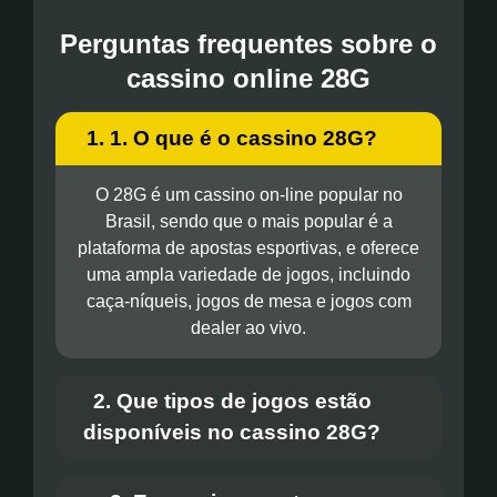
Perguntas frequentes sobre o
cassino online 28G
1. 1. O que é o cassino 28G?
O 28G é um cassino on-line popular no
Brasil, sendo que o mais popular é a
plataforma de apostas esportivas, e oferece
uma ampla variedade de jogos, incluindo
caça-níqueis, jogos de mesa e jogos com
dealer ao vivo.
2. Que tipos de jogos estão
disponíveis no cassino 28G?