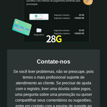
Contate-nos
Se você tiver problemas, não se preocupe, pois
temos o mais profissional suporte de
atendimento ao cliente. Se precisar de ajuda
com o registro, tiver uma dúvida sobre jogos,
uma pergunta sobre uma promoção ou quiser
compartilhar seus comentários ou sugestões,
entre em contato com a equipe de suporte ao