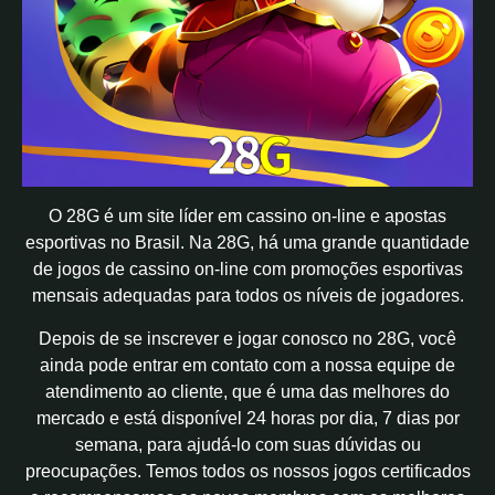
O 28G é um site líder em cassino on-line e apostas
esportivas no Brasil. Na 28G, há uma grande quantidade
de jogos de cassino on-line com promoções esportivas
mensais adequadas para todos os níveis de jogadores.
Depois de se inscrever e jogar conosco no 28G, você
ainda pode entrar em contato com a nossa equipe de
atendimento ao cliente, que é uma das melhores do
mercado e está disponível 24 horas por dia, 7 dias por
semana, para ajudá-lo com suas dúvidas ou
preocupações. Temos todos os nossos jogos certificados