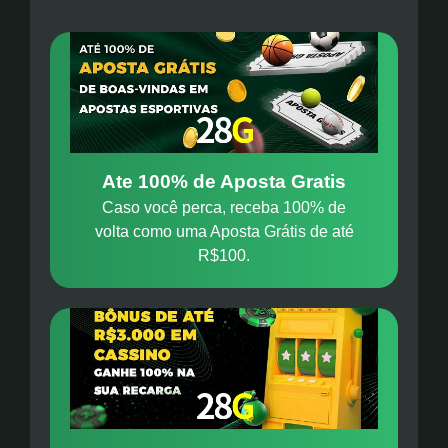
Ate 100% de Aposta Gratis
Caso você perca, receba 100% de
volta como uma Aposta Grátis de até
R$100.