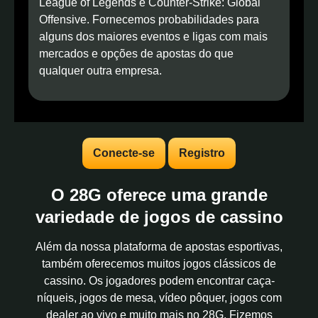
League of Legends e Counter-Strike: Global
Offensive. Fornecemos probabilidades para
alguns dos maiores eventos e ligas com mais
mercados e opções de apostas do que
qualquer outra empresa.
Conecte-se
Registro
O 28G oferece uma grande
variedade de jogos de cassino
Além da nossa plataforma de apostas esportivas,
também oferecemos muitos jogos clássicos de
cassino. Os jogadores podem encontrar caça-
níqueis, jogos de mesa, vídeo pôquer, jogos com
dealer ao vivo e muito mais no 28G. Fizemos