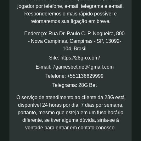
jogador por telefone, e-mail, telegrama e e-mail.
Responderemos o mais rápido possível e
retornaremos sua ligação em breve.
Endereço: Rua Dr. Paulo C. P. Nogueira, 800
- Nova Campinas, Campinas - SP, 13092-
104, Brasil
Site: https://28g-o.com/
E-mail:
7gamesbet.net@gmail.com
Telefone: +551136629999
Telegrama: 28G Bet
O serviço de atendimento ao cliente da 28G está
disponível 24 horas por dia, 7 dias por semana,
portanto, mesmo que esteja em um fuso horário
diferente, se tiver alguma dúvida, sinta-se à
vontade para entrar em contato conosco.