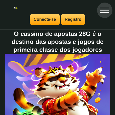
Conecte-se
Registro
O cassino de apostas 28G é o
destino das apostas e jogos de
primeira classe dos jogadores