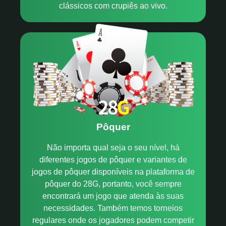
clássicos com crupiês ao vivo.
Pôquer
Não importa qual seja o seu nível, há
diferentes jogos de pôquer e variantes de
jogos de pôquer disponíveis na plataforma de
pôquer do 28G, portanto, você sempre
encontrará um jogo que atenda às suas
necessidades. Também temos torneios
regulares onde os jogadores podem competir