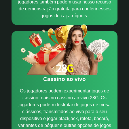
jogadores também podem usar nosso recurso
de demonstração gratuita para conferir esses
jogos de caça-níqueis
Cassino ao vivo
Os jogadores podem experimentar jogos de
cassino reais no cassino ao vivo 28G. Os
jogadores podem desfrutar de jogos de mesa
clássicos, transmitidos ao vivo para o seu
dispositivo e jogar blackjack, roleta, bacará,
variantes de pôquer e outras opções de jogos