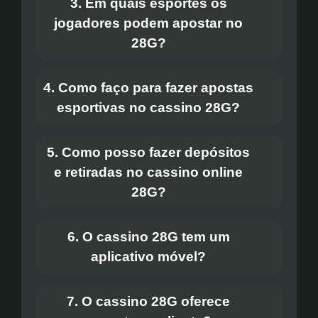
3. Em quais esportes os
jogadores podem apostar no
28G?
4. Como faço para fazer apostas
esportivas no cassino 28G?
5. Como posso fazer depósitos
e retiradas no cassino online
28G?
6. O cassino 28G tem um
aplicativo móvel?
7. O cassino 28G oferece