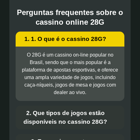
Perguntas frequentes sobre o
cassino online 28G
1. 1. O que é o cassino 28G?
O 28G é um cassino on-line popular no
Brasil, sendo que o mais popular é a
plataforma de apostas esportivas, e oferece
uma ampla variedade de jogos, incluindo
caça-níqueis, jogos de mesa e jogos com
dealer ao vivo.
2. Que tipos de jogos estão
disponíveis no cassino 28G?