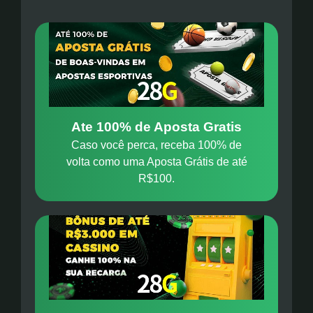
Ate 100% de Aposta Gratis
Caso você perca, receba 100% de
volta como uma Aposta Grátis de até
R$100.